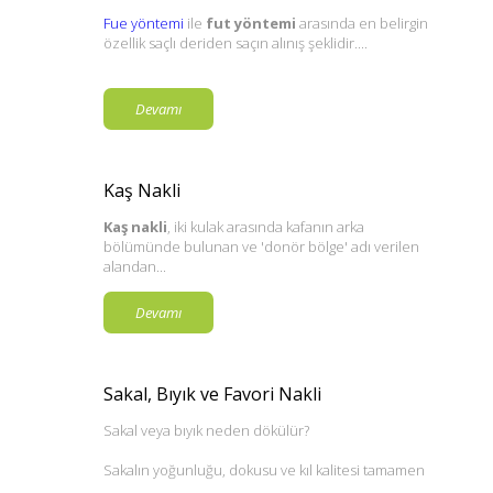
Fue yöntemi
ile
fut yöntemi
arasında en belirgin
özellik saçlı deriden saçın alınış şeklidir....
Devamı
Kaş Nakli
Kaş nakli
, iki kulak arasında kafanın arka
bölümünde bulunan ve 'donör bölge' adı verilen
alandan...
Devamı
Sakal, Bıyık ve Favori Nakli
Sakal veya bıyık neden dökülür?
Sakalın yoğunluğu, dokusu ve kıl kalitesi tamamen
genlerin kontrolü...