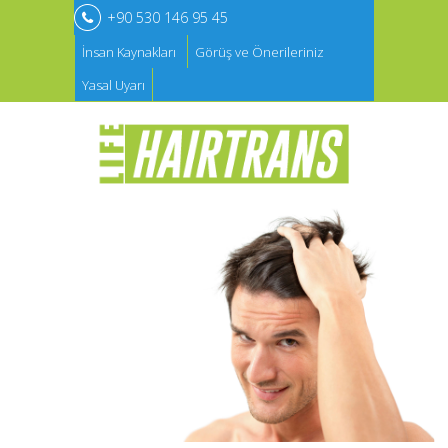
+90 530 146 95 45
İnsan Kaynakları
Görüş ve Önerileriniz
Yasal Uyarı